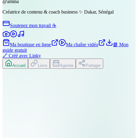
@
amina
Créatrice de contenu & coach business ✨ Dakar, Sénégal
Soutenez mon travail ☕
Ma boutique en ligne
Ma chaîne vidéo
📘 Mon
guide gratuit
🔗
Créé avec Linky
Accueil
Liens
Agenda
Partager